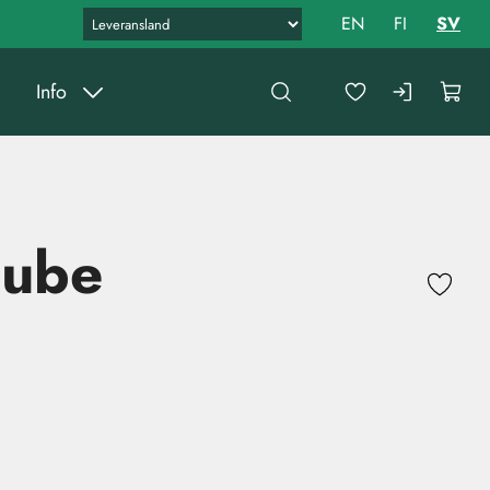
EN
FI
SV
Info
Cube