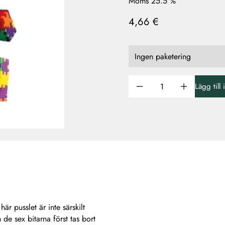
Moms 25.5 %
4,66 €
Lägg till
r pusslet är inte särskilt
 de sex bitarna först tas bort