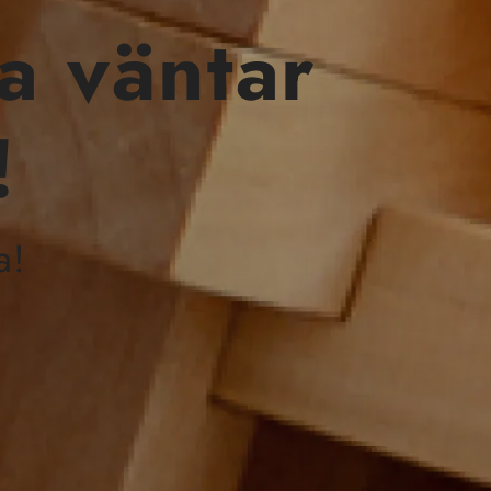
a väntar
!
a!