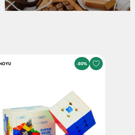
MOYU
-50%