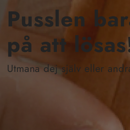
Pusslen bar
på att lösas
Utmana dej själv eller andr