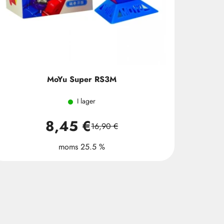
MoYu Super RS3M
I lager
8,45 €
16,90 €
moms 25.5 %