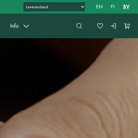
EN
FI
SV
Info