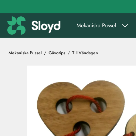
Gå till huvudinnehåll
Mekaniska Pussel
Mekaniska Pussel
Gåvotips
Till Vändagen
Hoppa över bilder