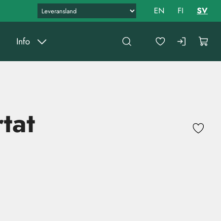
EN
FI
SV
Info
tat