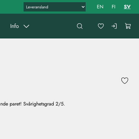
EN
FI
SV
Info
ande paret! Svårighetsgrad 2/5.