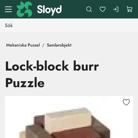
Gå till huvudinnehåll
Mekaniska Pussel
Samlarobjekt
Lock-block burr
Puzzle
Hoppa över bilder