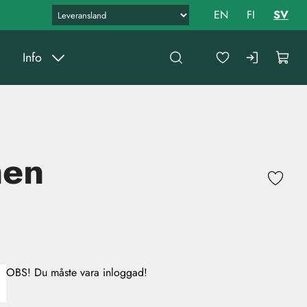
EN
FI
SV
Info
men
OBS! Du måste vara inloggad!