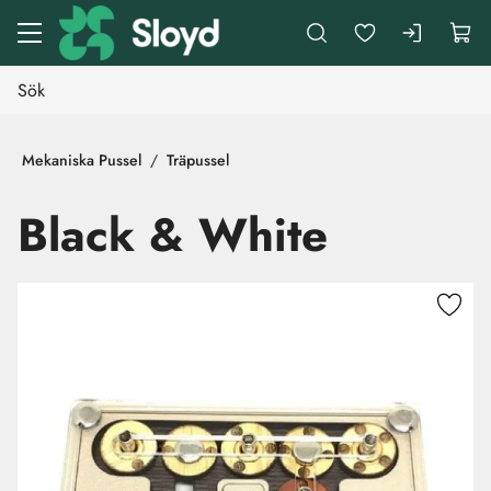
Gå till huvudinnehåll
Mekaniska Pussel
Träpussel
Black & White
Hoppa över bilder