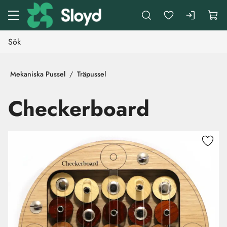
Gå till huvudinnehåll
Mekaniska Pussel
Träpussel
Checkerboard
Hoppa över bilder