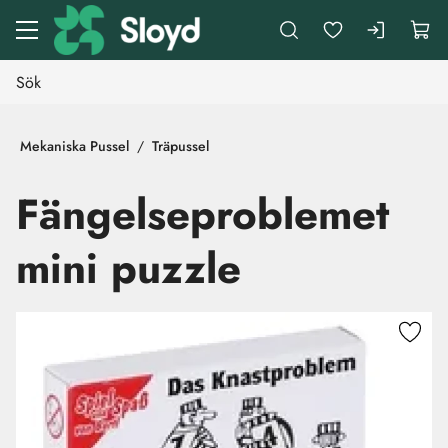
Gå till huvudinnehåll
Mekaniska Pussel
Träpussel
Fängelseproblemet
mini puzzle
Hoppa över bilder