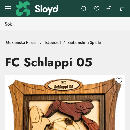
Gå till huvudinnehåll
Mekaniska Pussel
Träpussel
Siebenstein-Spiele
FC Schlappi 05
Hoppa över bilder