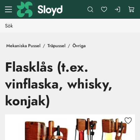
Gå till huvudinnehåll
Mekaniska Pussel
Träpussel
Övriga
Flasklås (t.ex.
vinflaska, whisky,
konjak)
Hoppa över bilder