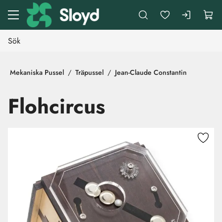
Gå till huvudinnehåll
Mekaniska Pussel
Träpussel
Jean-Claude Constantin
Flohcircus
Hoppa över bilder