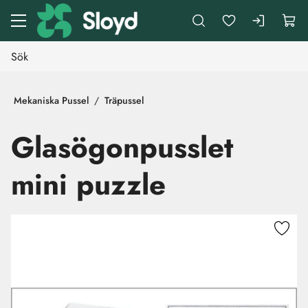
Gå till huvudinnehåll
Mekaniska Pussel
Träpussel
Glasögonpusslet
mini puzzle
Hoppa över bilder