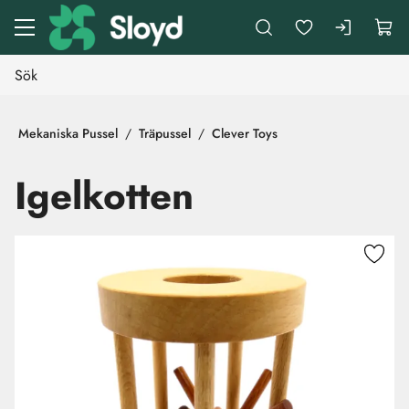
Gå till huvudinnehåll
Mekaniska Pussel
Träpussel
Clever Toys
Igelkotten
Hoppa över bilder