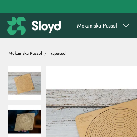
Gå till huvudinnehåll
Mekaniska Pussel
Mekaniska Pussel
Träpussel
Hoppa över bilder