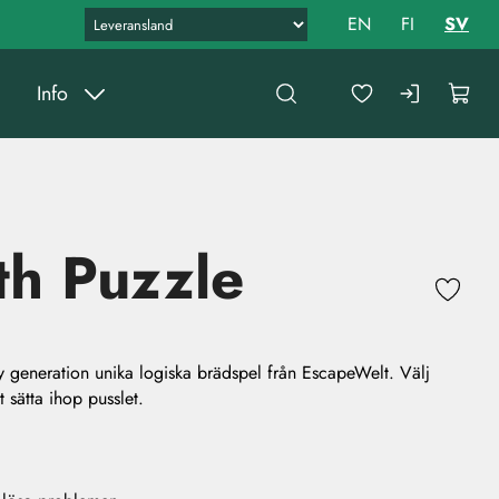
EN
FI
SV
Info
th Puzzle
ny generation unika logiska brädspel från EscapeWelt. Välj
t sätta ihop pusslet.