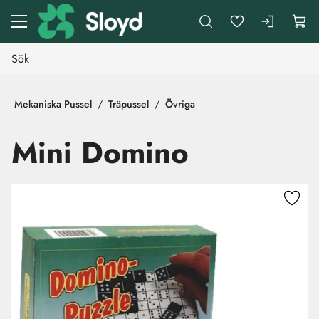
Gå till huvudinnehåll
Mekaniska Pussel
Träpussel
Övriga
Mini Domino
Hoppa över bilder