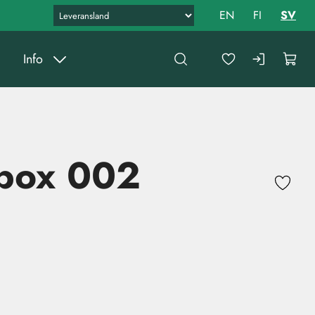
EN
FI
SV
Info
 box 002