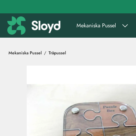
Gå till huvudinnehåll
Mekaniska Pussel
Mekaniska Pussel
Träpussel
Hoppa över bilder