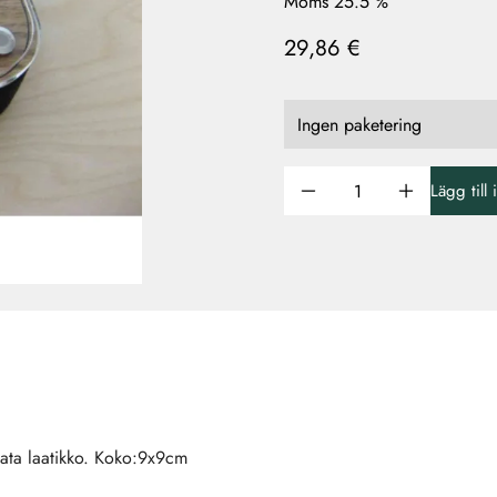
Moms 25.5 %
29,86 €
Lägg till
avata laatikko. Koko:9x9cm