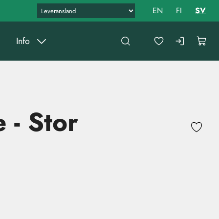
EN
FI
SV
Info
e - Stor