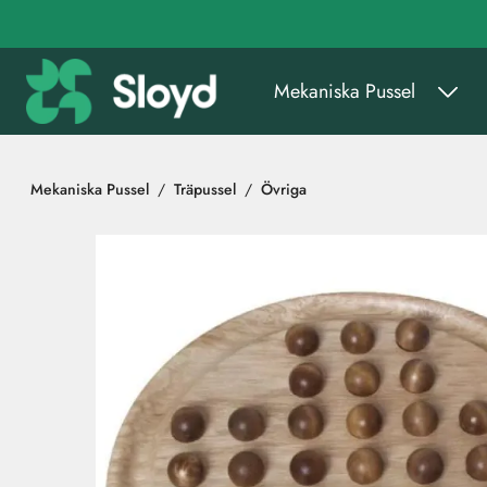
Gå till huvudinnehåll
Mekaniska Pussel
Mekaniska Pussel
Träpussel
Övriga
Hoppa över bilder