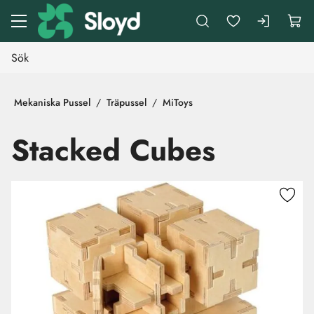
Gå till huvudinnehåll
Mekaniska Pussel
Träpussel
MiToys
Stacked Cubes
Hoppa över bilder