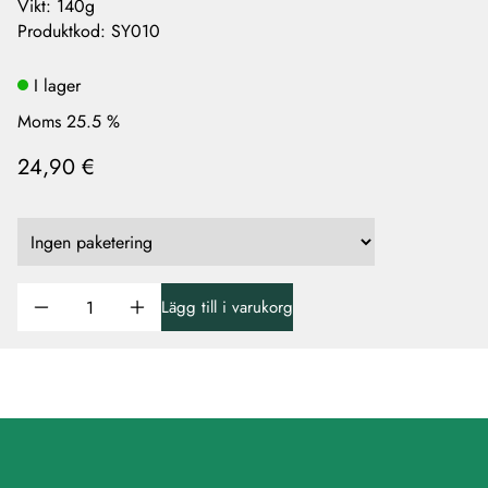
Vikt: 140g
Produktkod
:
SY010
I lager
Moms 25.5 %
24,90 €
Lägg till i varukorg