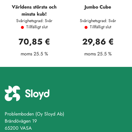
Världens största och
Jumbo Cube
minsta kub!
Svårighetsgrad: Svår
Svårighetsgrad: Svår
Tillfälligt slut
Tillfälligt slut
70,85 €
29,86 €
moms 25.5 %
moms 25.5 %
Problemboden (Oy Sloyd Ab)
Brändövägen 19
65200 VASA