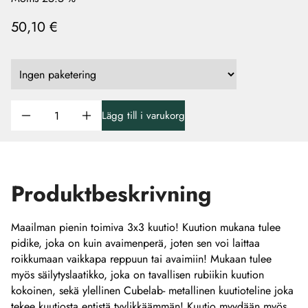
50,10 €
Lägg till i varukorg
Produktbeskrivning
Maailman pienin toimiva 3x3 kuutio! Kuution mukana tulee
pidike, joka on kuin avaimenperä, joten sen voi laittaa
roikkumaan vaikkapa reppuun tai avaimiin! Mukaan tulee
myös säilytyslaatikko, joka on tavallisen rubiikin kuution
kokoinen, sekä ylellinen Cubelab- metallinen kuutioteline joka
tekee kuutiosta entistä tyylikkäämmän! Kuutio myydään myös