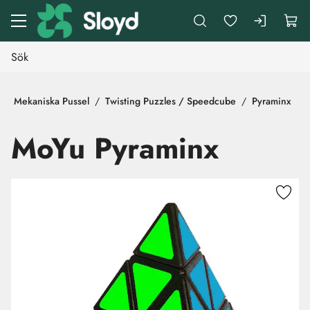
Gå till huvudinnehåll
Mekaniska Pussel
Twisting Puzzles / Speedcube
Pyraminx
MoYu Pyraminx
Hoppa över bilder