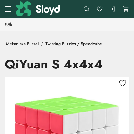
Gå till huvudinnehåll
Mekaniska Pussel
Twisting Puzzles / Speedcube
QiYuan S 4x4x4
Hoppa över bilder