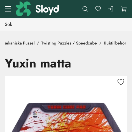
Gå till huvudinnehåll
Mekaniska Pussel
Twisting Puzzles / Speedcube
Kubtillbehör
Yuxin matta
Hoppa över bilder