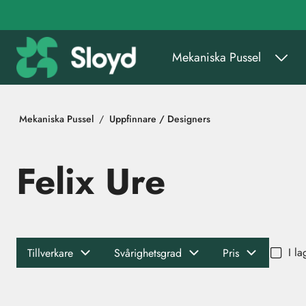
Gå till huvudinnehåll
Mekaniska Pussel
Mekaniska Pussel
Uppfinnare / Designers
Felix Ure
I la
Tillverkare
Svårighetsgrad
Pris