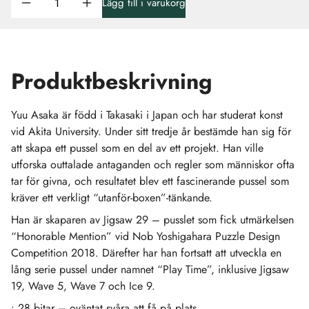
Lägg till i varukorg
Produktbeskrivning
Yuu Asaka är född i Takasaki i Japan och har studerat konst
vid Akita University. Under sitt tredje år bestämde han sig för
att skapa ett pussel som en del av ett projekt. Han ville
utforska outtalade antaganden och regler som människor ofta
tar för givna, och resultatet blev ett fascinerande pussel som
kräver ett verkligt “utanför-boxen”-tänkande.
Han är skaparen av Jigsaw 29 – pusslet som fick utmärkelsen
“Honorable Mention” vid Nob Yoshigahara Puzzle Design
Competition 2018. Därefter har han fortsatt att utveckla en
lång serie pussel under namnet “Play Time”, inklusive Jigsaw
19, Wave 5, Wave 7 och Ice 9.
• 28 bitar – oväntat svåra att få på plats