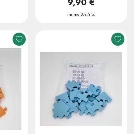
9,90 €
moms 25.5 %