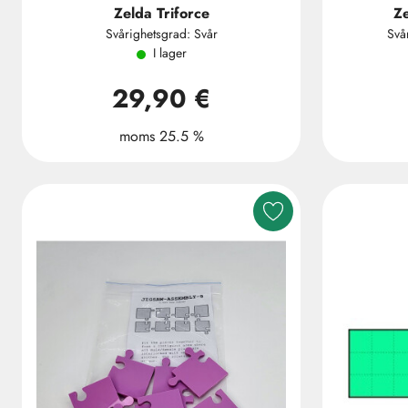
Zelda Triforce
Z
Svårighetsgrad: Svår
Svå
I lager
29,90 €
moms 25.5 %