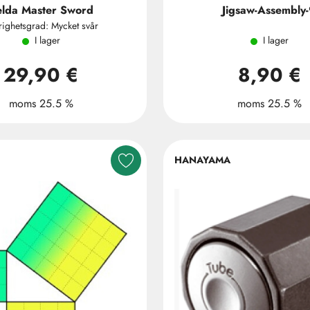
elda Master Sword
Jigsaw-Assembly
righetsgrad: Mycket svår
I lager
I lager
29,90 €
8,90 €
moms 25.5 %
moms 25.5 %
HANAYAMA