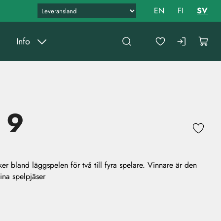
EN
FI
SV
Info
 9
er bland läggspelen för två till fyra spelare. Vinnare är den
sina spelpjäser