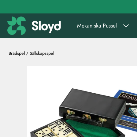
Gå till huvudinnehåll
Mekaniska Pussel
Brädspel / Sällskapsspel
Hoppa över bilder