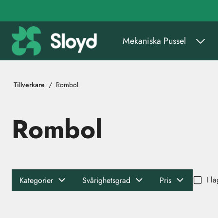
Gå till huvudinnehåll
Mekaniska Pussel
Tillverkare
Rombol
Rombol
I l
Kategorier
Svårighetsgrad
Pris