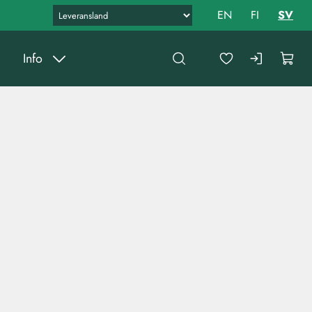
EN
FI
SV
Info