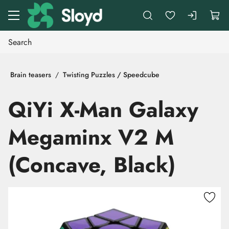
Go to main content
Brain teasers
Twisting Puzzles / Speedcube
QiYi X-Man Galaxy
Megaminx V2 M
(Concave, Black)
Skip images