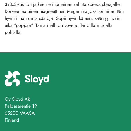
3x3x3-kuution jälkeen erinomainen valinta speedcubaajalle.
Korkeanlaatuinen magneettinen Megaminx joka toimii erittäin
hyvin ilman omia säätöjä. Sopii hyvin käteen, kääntyy hyvin
eikä "poppaa". Tämä malli on kovera. Tarroilla mustalla
pohjalla.
Oy Sloyd Ab
Palosaarentie 19
65200 VAASA
Finland