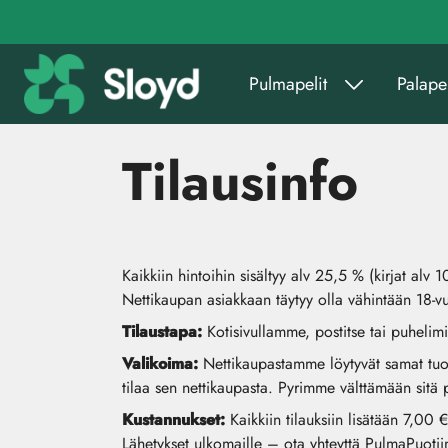
Siirry pääsisältöön
Pulmapelit
Palapel
Tilausinfo
Kaikkiin hintoihin sisältyy alv 25,5 % (kirjat alv 1
Nettikaupan asiakkaan täytyy olla vähintään 18-vu
Tilaustapa:
Kotisivullamme, postitse tai puhelimi
Valikoima:
Nettikaupastamme löytyvät samat tuott
tilaa sen nettikaupasta. Pyrimme välttämään sitä
Kustannukset:
Kaikkiin tilauksiin lisätään 7,00
Lähetykset ulkomaille – ota yhteyttä PulmaPuotiin 