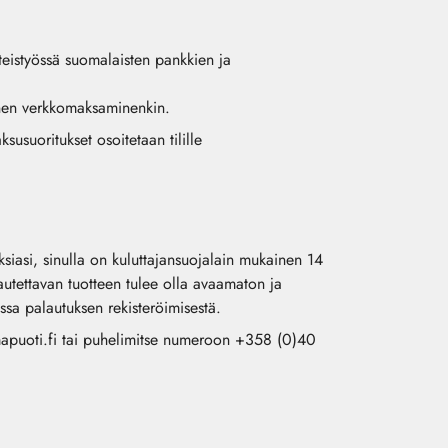
teistyössä suomalaisten pankkien ja
einen verkkomaksaminenkin.
usuoritukset osoitetaan tilille
uksiasi, sinulla on kuluttajansuojalain mukainen 14
autettavan tuotteen tulee olla avaamaton ja
ssa palautuksen rekisteröimisestä.
puoti.fi
tai puhelimitse numeroon +358 (0)40