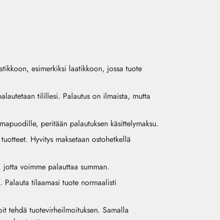
atikkoon, esimerkiksi laatikkoon, jossa tuote
utetaan tilillesi. Palautus on ilmaista, mutta
lmapuodille, peritään palautuksen käsittelymaksu.
tuotteet. Hyvitys maksetaan ostohetkellä
si, jotta voimme palauttaa summan.
. Palauta tilaamasi tuote normaalisti
voit tehdä tuotevirheilmoituksen. Samalla