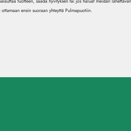
lauttaa tuotteen, saada hyvityksen tai jos haluat meidän lähettävä
e ottamaan ensin suoraan yhteyttä Pulmapuotiin.