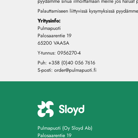
pyydämme sinua ilmoittamaan meille jos haluat pa
Palauttamiseen liittyvissä kysymyksissä pyydämm
Yritysinfo:
Pulmapuoti
Palosaarentie 19
65200 VAASA
Y-tunnus: 0956270-4
Puh: +358 (0)40 056 7616
S-posti:
order@pulmapuoti.fi
Pulmapuoti (Oy Sloyd Ab)
Palosaarentie 19