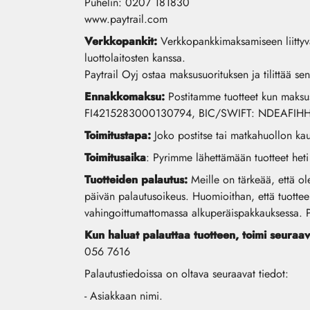
Puhelin: 0207 181830
www.paytrail.com
Verkkopankit:
Verkkopankkimaksamiseen liittyvä
luottolaitosten kanssa.
Paytrail Oyj ostaa maksusuorituksen ja tilittää s
Ennakkomaksu:
Postitamme tuotteet kun maksusu
FI4215283000130794, BIC/SWIFT: NDEAFIHH, tili
Toimitustapa:
Joko postitse tai matkahuollon kau
Toimitusaika
: Pyrimme lähettämään tuotteet heti 
Tuotteiden palautus:
Meille on tärkeää, että ol
päivän palautusoikeus. Huomioithan, että tuottee
vahingoittumattomassa alkuperäispakkauksessa. Pal
Kun haluat palauttaa tuotteen, toimi seuraav
056 7616
Palautustiedoissa on oltava seuraavat tiedot:
- Asiakkaan nimi.