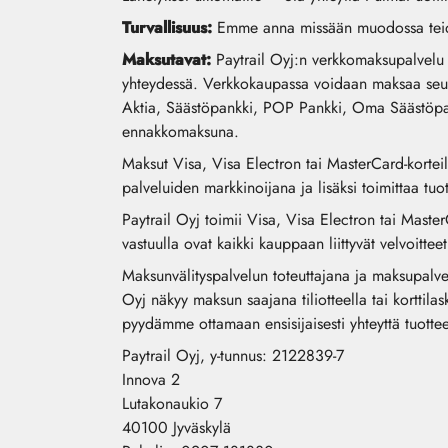
Turvallisuus:
Emme anna missään muodossa teidän
Maksutavat:
Paytrail Oyj:n verkkomaksupalvelu on
yhteydessä. Verkkokaupassa voidaan maksaa seu
Aktia, Säästöpankki, POP Pankki, Oma Säästöpank
ennakkomaksuna.
Maksut Visa, Visa Electron tai MasterCard-korteil
palveluiden markkinoijana ja lisäksi toimittaa tuot
Paytrail Oyj toimii Visa, Visa Electron tai Maste
vastuulla ovat kaikki kauppaan liittyvät velvoitte
Maksunvälityspalvelun toteuttajana ja maksupalvel
Oyj näkyy maksun saajana tiliotteella tai korttil
pyydämme ottamaan ensisijaisesti yhteyttä tuottee
Paytrail Oyj, y-tunnus: 2122839-7
Innova 2
Lutakonaukio 7
40100 Jyväskylä