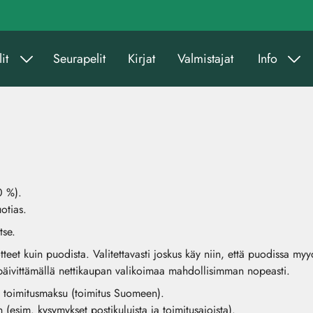
it
Seurapelit
Kirjat
Valmistajat
Info
0 %).
otias.
tse.
eet kuin puodista. Valitettavasti joskus käy niin, että puodissa m
 päivittämällä nettikaupan valikoimaa mahdollisimman nopeasti.
 € toimitusmaksu (toimitus Suomeen).
(esim. kysymykset postikuluista ja toimitusajoista).