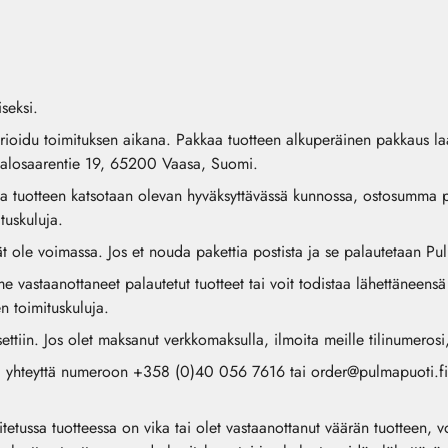
seksi.
vaurioidu toimituksen aikana. Pakkaa tuotteen alkuperäinen pakkaus la
 Palosaarentie 19, 65200 Vaasa, Suomi.
 tuotteen katsotaan olevan hyväksyttävässä kunnossa, ostosumma pala
tuskuluja.
t ole voimassa. Jos et nouda pakettia postista ja se palautetaan Pu
vastaanottaneet palautetut tuotteet tai voit todistaa lähettäneensä 
n toimituskuluja.
ettiin. Jos olet maksanut verkkomaksulla, ilmoita meille tilinumero
ota yhteyttä numeroon +358 (0)40 056 7616 tai
order@pulmapuoti.fi
itetussa tuotteessa on vika tai olet vastaanottanut väärän tuotteen, 