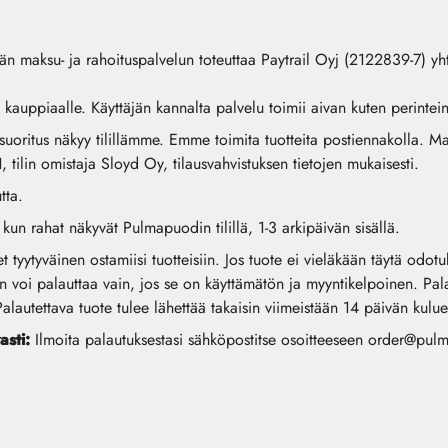
n maksu- ja rahoituspalvelun toteuttaa Paytrail Oyj (2122839-7) yh
en kauppiaalle. Käyttäjän kannalta palvelu toimii aivan kuten perint
oritus näkyy tilillämme. Emme toimita tuotteita postiennakolla. Maks
n omistaja Sloyd Oy, tilausvahvistuksen tietojen mukaisesti.
tta.
kun rahat näkyvät Pulmapuodin tilillä, 1-3 arkipäivän sisällä.
et tyytyväinen ostamiisi tuotteisiin. Jos tuote ei vieläkään täytä odot
n voi palauttaa vain, jos se on käyttämätön ja myyntikelpoinen. Pal
autettava tuote tulee lähettää takaisin viimeistään 14 päivän kulue
asti:
Ilmoita palautuksestasi sähköpostitse osoitteeseen
order@pulma