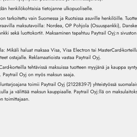
 henkilökohtaisia tietojanne ulkopuoliselle.
 tarkoitettu vain Suomessa ja Ruotsissa asuville henkilöille. Tuotte
raavilla maksutavoilla: Nordea, OP Pohjola (Osuuspankki), Dansk
ki sekä luottokortit. Maksaminen tapahtuu Paytrail Oyj:n sivuston 
la: Mikäli haluat maksaa Visa, Visa Electron tai MasterCard-korteill
teet ostajalle. Reklamaatioista vastaa Paytrail Oyj.
rCard-korteilla tehtävissä maksuissa tuotteen myyjänä ja kauppa synty
et. Paytrail Oyj on myös maksun saaja.
untarjoajana toimii Paytrail Oyj (2122839-7) yhteistyössä suomalaist
askulla ja välittää maksun kauppiaalle. Paytrail Oyj:llä on maksulait
n toimittajaan.