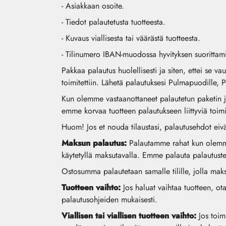
- Asiakkaan osoite.
- Tiedot palautetusta tuotteesta.
- Kuvaus viallisesta tai väärästä tuotteesta.
- Tilinumero IBAN-muodossa hyvityksen suorittami
Pakkaa palautus huolellisesti ja siten, ettei se 
toimitettiin. Lähetä palautuksesi Pulmapuodille,
Kun olemme vastaanottaneet palautetun paketin ja
emme korvaa tuotteen palautukseen liittyviä toimi
Huom! Jos et nouda tilaustasi, palautusehdot eivä
Maksun palautus:
Palautamme rahat kun olemme 
käytetyllä maksutavalla. Emme palauta palautuste
Ostosumma palautetaan samalle tilille, jolla maks
Tuotteen vaihto:
Jos haluat vaihtaa tuotteen, 
palautusohjeiden mukaisesti.
Viallisen tai viallisen tuotteen vaihto:
Jos toim