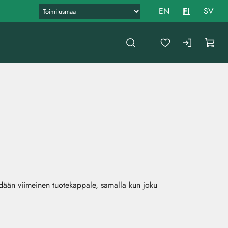
EN
FI
SV
yydään viimeinen tuotekappale, samalla kun joku