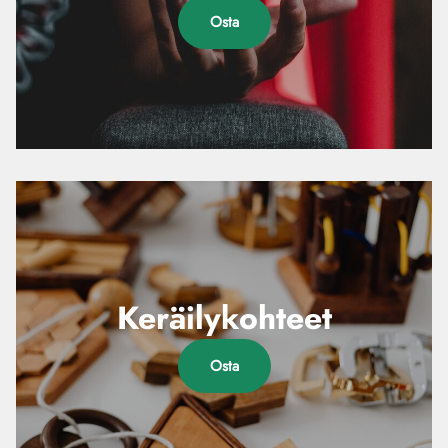
Osta
Keräilykohteet
Osta