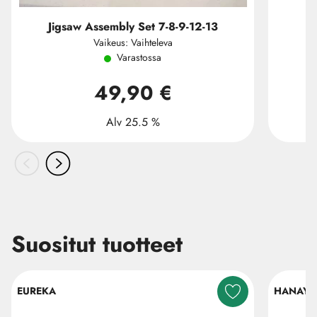
Jigsaw Assembly Set 7-8-9-12-13
Vaikeus: Vaihteleva
Varastossa
49,90 €
Alv 25.5 %
Suositut tuotteet
Ohita listaus
EUREKA
HANAY