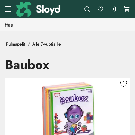
Siirry pääsisältöön
Pulmapelit
Alle 7-vuotiaille
Baubox
Ohita kuvat