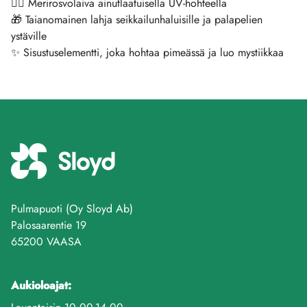
🏴‍☠️ Merirosvolaiva ainutlaatuisella UV-hohteella
🎁 Taianomainen lahja seikkailunhaluisille ja palapelien
ystäville
✨ Sisustuselementti, joka hohtaa pimeässä ja luo mystiikkaa
Pulmapuoti (Oy Sloyd Ab)
Palosaarentie 19
65200 VAASA
Aukioloajat: