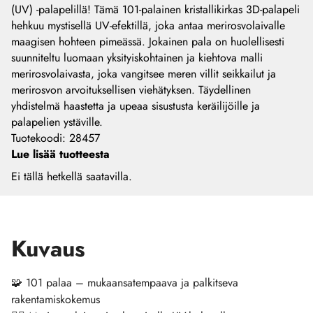
(UV) -palapelillä! Tämä 101-palainen kristallikirkas 3D-palapeli
hehkuu mystisellä UV-efektillä, joka antaa merirosvolaivalle
maagisen hohteen pimeässä. Jokainen pala on huolellisesti
suunniteltu luomaan yksityiskohtainen ja kiehtova malli
merirosvolaivasta, joka vangitsee meren villit seikkailut ja
merirosvon arvoituksellisen viehätyksen. Täydellinen
yhdistelmä haastetta ja upeaa sisustusta keräilijöille ja
palapelien ystäville.
Tuotekoodi
:
28457
Lue lisää tuotteesta
Ei tällä hetkellä saatavilla.
Kuvaus
🧩 101 palaa – mukaansatempaava ja palkitseva
rakentamiskokemus