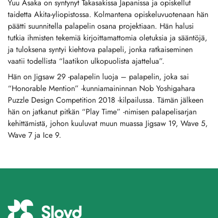
Yuu Asaka on syntynyt Takasakissa Japanissa ja opiskellut
taidetta Akita-yliopistossa. Kolmantena opiskeluvuotenaan hän
päätti suunnitella palapelin osana projektiaan. Hän halusi
tutkia ihmisten tekemiä kirjoittamattomia oletuksia ja sääntöjä,
ja tuloksena syntyi kiehtova palapeli, jonka ratkaiseminen
vaatii todellista “laatikon ulkopuolista ajattelua”.
Hän on Jigsaw 29 -palapelin luoja – palapelin, joka sai
“Honorable Mention” -kunniamaininnan Nob Yoshigahara
Puzzle Design Competition 2018 -kilpailussa. Tämän jälkeen
hän on jatkanut pitkän “Play Time” -nimisen palapelisarjan
kehittämistä, johon kuuluvat muun muassa Jigsaw 19, Wave 5,
Wave 7 ja Ice 9.