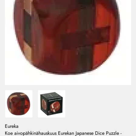
Eureka
Koe aivopähkinähauskuus Eurekan Japanese Dice Puzzle -