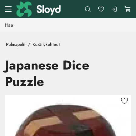
Siirry pääsisältöön
Pulmapelit
Keräilykohteet
Japanese Dice
Puzzle
Ohita kuvat