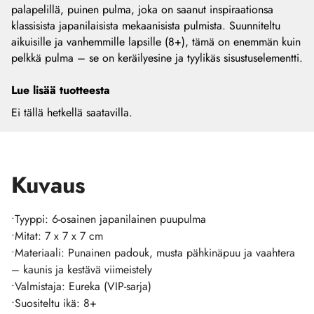
palapelillä, puinen pulma, joka on saanut inspiraationsa
klassisista japanilaisista mekaanisista pulmista. Suunniteltu
aikuisille ja vanhemmille lapsille (8+), tämä on enemmän kuin
pelkkä pulma – se on keräilyesine ja tyylikäs sisustuselementti.
Lue lisää tuotteesta
Ei tällä hetkellä saatavilla.
Kuvaus
•Tyyppi: 6-osainen japanilainen puupulma
•Mitat: 7 x 7 x 7 cm
•Materiaali: Punainen padouk, musta pähkinäpuu ja vaahtera
– kaunis ja kestävä viimeistely
•Valmistaja: Eureka (VIP-sarja)
•Suositeltu ikä: 8+