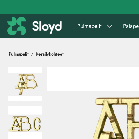
Siirry pääsisältöön
Pulmapelit
Palapel
Pulmapelit
Keräilykohteet
Ohita kuvat