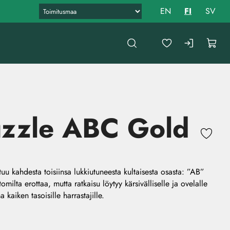
EN
FI
SV
uzzle ABC Gold
 kahdesta toisiinsa lukkiutuneesta kultaisesta osasta: ”AB”
milta erottaa, mutta ratkaisu löytyy kärsivälliselle ja ovelalle
 kaiken tasoisille harrastajille.