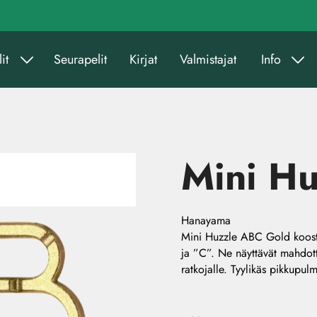
it
Seurapelit
Kirjat
Valmistajat
Info
Mini H
Hanayama
Mini Huzzle ABC Gold koostuu
ja ”C”. Ne näyttävät mahdotto
ratkojalle. Tyylikäs pikkupulma