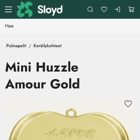
Siirry pääsisältöön
Pulmapelit
Keräilykohteet
Mini Huzzle
Amour Gold
Ohita kuvat