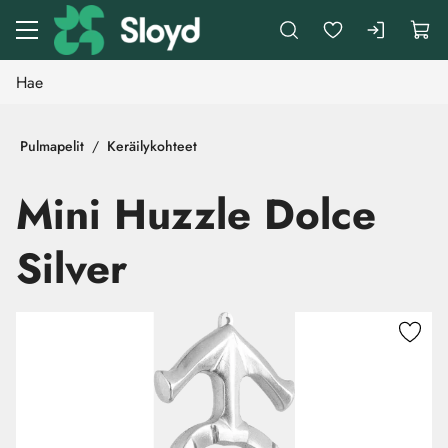
Siirry pääsisältöön
Pulmapelit
Keräilykohteet
Mini Huzzle Dolce
Silver
Ohita kuvat