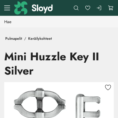
Siirry pääsisältöön
Pulmapelit
Keräilykohteet
Mini Huzzle Key II
Silver
Ohita kuvat