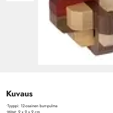
Kuvaus
•Tyyppi: 12-osainen burr-pulma
•Mitat: 9 x 9 x 9 cm