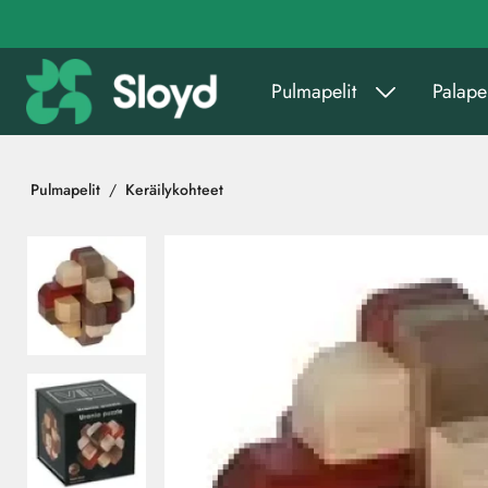
Siirry pääsisältöön
Pulmapelit
Palapel
Pulmapelit
Keräilykohteet
Ohita kuvat