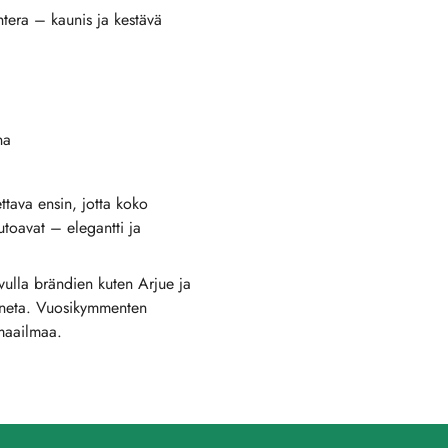
tera – kaunis ja kestävä
na
ttava ensin, jotta koko
toavat – elegantti ja
vulla brändien kuten Arjue ja
tunneta. Vuosikymmenten
 maailmaa.