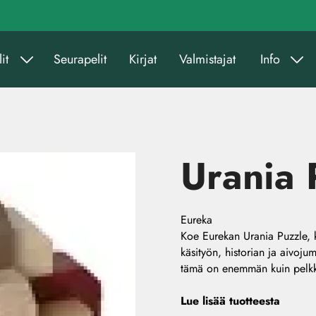
it
Seurapelit
Kirjat
Valmistajat
Info
Urania 
Eureka
Koe Eurekan Urania Puzzle, k
käsityön, historian ja aivoju
tämä on enemmän kuin pelkkä
Lue lisää tuotteesta