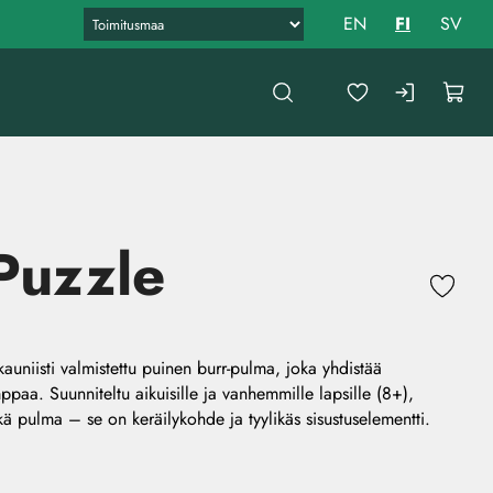
EN
FI
SV
Puzzle
auniisti valmistettu puinen burr-pulma, joka yhdistää
mppaa. Suunniteltu aikuisille ja vanhemmille lapsille (8+),
 pulma – se on keräilykohde ja tyylikäs sisustuselementti.