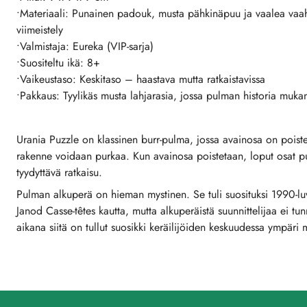
•Materiaali: Punainen padouk, musta pähkinäpuu ja vaalea vaah
viimeistely
•Valmistaja: Eureka (VIP-sarja)
•Suositeltu ikä: 8+
•Vaikeustaso: Keskitaso – haastava mutta ratkaistavissa
•Pakkaus: Tyylikäs musta lahjarasia, jossa pulman historia muka
Urania Puzzle on klassinen burr-pulma, jossa avainosa on poiste
rakenne voidaan purkaa. Kun avainosa poistetaan, loput osat pu
tyydyttävä ratkaisu.
Pulman alkuperä on hieman mystinen. Se tuli suosituksi 1990-lu
Janod Casse-têtes kautta, mutta alkuperäistä suunnittelijaa ei 
aikana siitä on tullut suosikki keräilijöiden keskuudessa ympäri