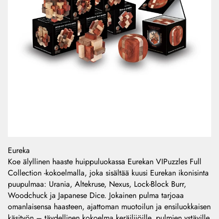
Eureka
Koe älyllinen haaste huippuluokassa Eurekan VIPuzzles Full
Collection -kokoelmalla, joka sisältää kuusi Eurekan ikonisinta
puupulmaa: Urania, Altekruse, Nexus, Lock-Block Burr,
Woodchuck ja Japanese Dice. Jokainen pulma tarjoaa
omanlaisensa haasteen, ajattoman muotoilun ja ensiluokkaisen
käsityön – täydellinen kokoelma keräilijöille, pulmien ystäville