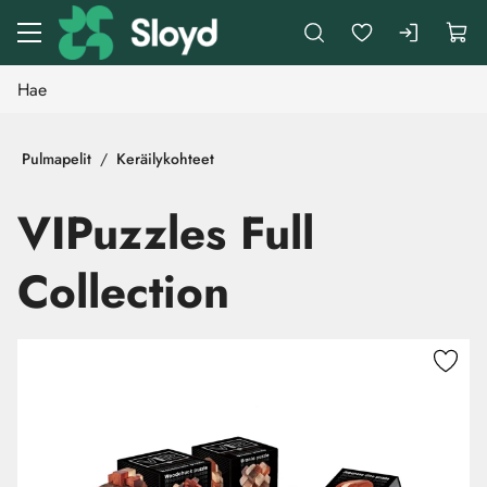
Siirry pääsisältöön
Pulmapelit
Keräilykohteet
VIPuzzles Full
Collection
Ohita kuvat