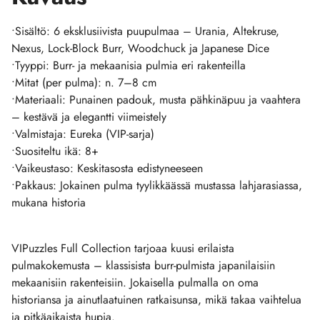
•Sisältö: 6 eksklusiivista puupulmaa – Urania, Altekruse,
Nexus, Lock-Block Burr, Woodchuck ja Japanese Dice
•Tyyppi: Burr- ja mekaanisia pulmia eri rakenteilla
•Mitat (per pulma): n. 7–8 cm
•Materiaali: Punainen padouk, musta pähkinäpuu ja vaahtera
– kestävä ja elegantti viimeistely
•Valmistaja: Eureka (VIP-sarja)
•Suositeltu ikä: 8+
•Vaikeustaso: Keskitasosta edistyneeseen
•Pakkaus: Jokainen pulma tyylikkäässä mustassa lahjarasiassa,
mukana historia
VIPuzzles Full Collection tarjoaa kuusi erilaista
pulmakokemusta – klassisista burr-pulmista japanilaisiin
mekaanisiin rakenteisiin. Jokaisella pulmalla on oma
historiansa ja ainutlaatuinen ratkaisunsa, mikä takaa vaihtelua
ja pitkäaikaista hupia.