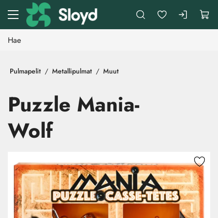
Siirry pääsisältöön
Pulmapelit
Metallipulmat
Muut
Puzzle Mania-
Wolf
Ohita kuvat