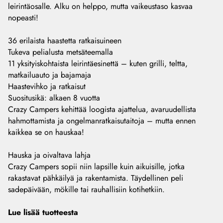
leirintäosalle. Alku on helppo, mutta vaikeustaso kasvaa
nopeasti!
36 erilaista haastetta ratkaisuineen
Tukeva pelialusta metsäteemalla
11 yksityiskohtaista leirintäesinettä – kuten grilli, teltta,
matkailuauto ja bajamaja
Haastevihko ja ratkaisut
Suositusikä: alkaen 8 vuotta
Crazy Campers kehittää loogista ajattelua, avaruudellista
hahmottamista ja ongelmanratkaisutaitoja – mutta ennen
kaikkea se on hauskaa!
Hauska ja oivaltava lahja
Crazy Campers sopii niin lapsille kuin aikuisille, jotka
rakastavat pähkäilyä ja rakentamista. Täydellinen peli
sadepäivään, mökille tai rauhallisiin kotihetkiin.
Lue lisää tuotteesta