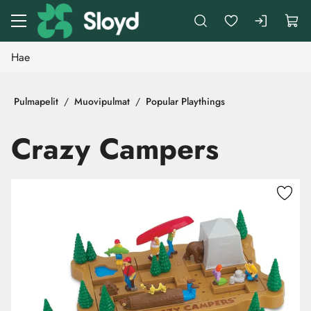
Siirry pääsisältöön
Pulmapelit
Muovipulmat
Popular Playthings
Crazy Campers
Ohita kuvat