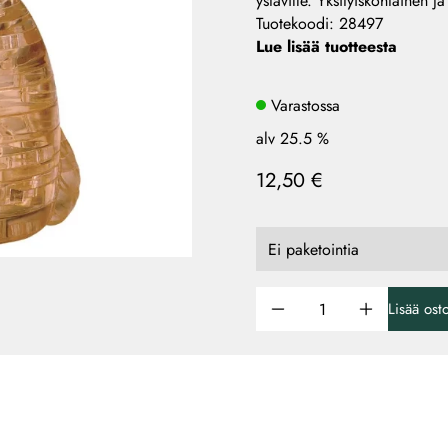
ystäville. Yksityiskohtainen j
Tuotekoodi
:
28497
Lue lisää tuotteesta
Varastossa
alv 25.5 %
12,50 €
Lisää ost