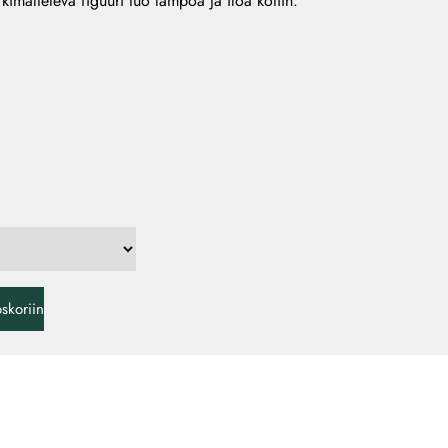
a kimalteleva figuuri tuo lämpöä ja iloa kotiin.
oskoriin