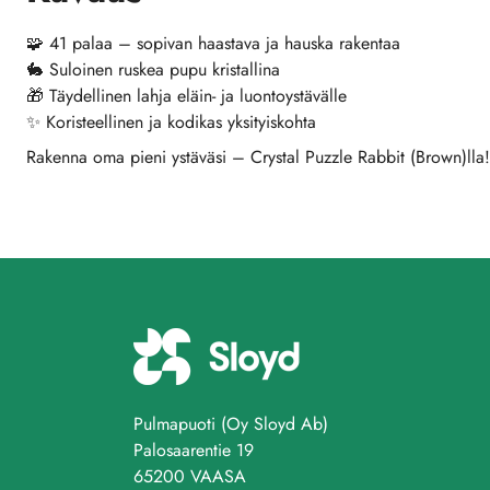
🧩 41 palaa – sopivan haastava ja hauska rakentaa
🐇 Suloinen ruskea pupu kristallina
🎁 Täydellinen lahja eläin- ja luontoystävälle
✨ Koristeellinen ja kodikas yksityiskohta
Rakenna oma pieni ystäväsi – Crystal Puzzle Rabbit (Brown)lla!
Pulmapuoti (Oy Sloyd Ab)
Palosaarentie 19
65200 VAASA