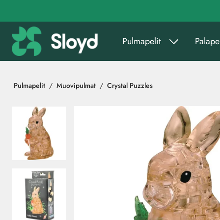
Siirry pääsisältöön
Pulmapelit
Palapel
Pulmapelit
Muovipulmat
Crystal Puzzles
Ohita kuvat