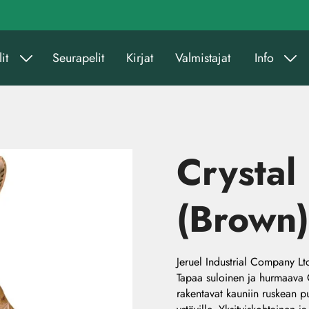
it
Seurapelit
Kirjat
Valmistajat
Info
Crystal
(Brown)
Jeruel Industrial Company Lt
Tapaa suloinen ja hurmaava C
rakentavat kauniin ruskean p