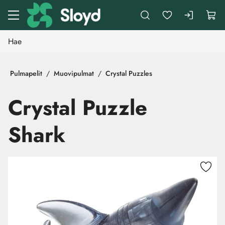
Siirry pääsisältöön
Pulmapelit
Muovipulmat
Crystal Puzzles
Crystal Puzzle
Shark
Ohita kuvat