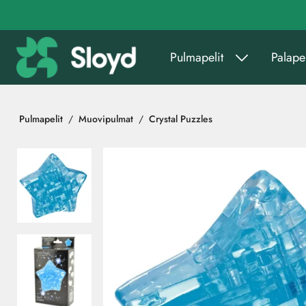
Siirry pääsisältöön
Pulmapelit
Palapel
Pulmapelit
Muovipulmat
Crystal Puzzles
Ohita kuvat