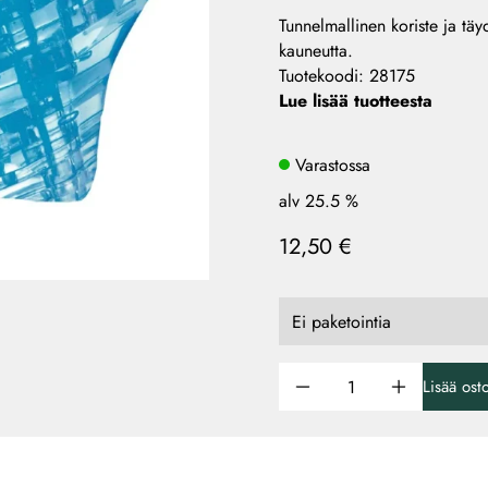
Tunnelmallinen koriste ja täyd
kauneutta.
Tuotekoodi
:
28175
Lue lisää tuotteesta
Varastossa
alv 25.5 %
12,50 €
Lisää ost