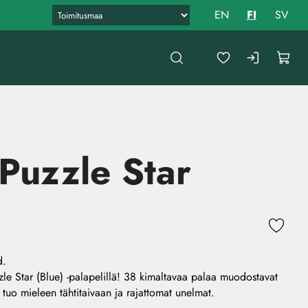
EN
FI
SV
 Puzzle Star
d.
zzle Star (Blue) -palapelillä! 38 kimaltavaa palaa muodostavat
 tuo mieleen tähtitaivaan ja rajattomat unelmat.