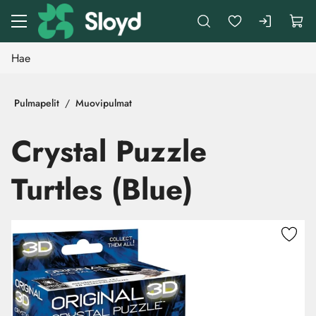
Siirry pääsisältöön
Pulmapelit
Muovipulmat
Crystal Puzzle
Turtles (Blue)
Ohita kuvat