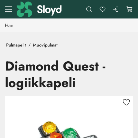
Siirry pääsisältöön
Pulmapelit
Muovipulmat
Diamond Quest -
logiikkapeli
Ohita kuvat