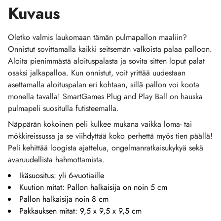
Kuvaus
Oletko valmis laukomaan tämän pulmapallon maaliin?
Onnistut sovittamalla kaikki seitsemän valkoista palaa palloon.
Aloita pienimmästä aloituspalasta ja sovita sitten loput palat
osaksi jalkapalloa. Kun onnistut, voit yrittää uudestaan
asettamalla aloituspalan eri kohtaan, sillä pallon voi koota
monella tavalla! SmartGames Plug and Play Ball on hauska
pulmapeli suositulla futisteemalla.
Näppärän kokoinen peli kulkee mukana vaikka loma- tai
mökkireissussa ja se viihdyttää koko perhettä myös tien päällä!
Peli kehittää loogista ajattelua, ongelmanratkaisukykyä sekä
avaruudellista hahmottamista.
Ikäsuositus: yli 6-vuotiaille
Kuution mitat: Pallon halkaisija on noin 5 cm
Pallon halkaisija noin 8 cm
Pakkauksen mitat: 9,5 x 9,5 x 9,5 cm