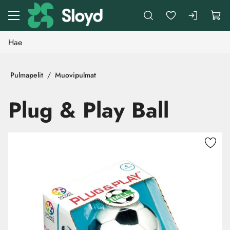
Siirry pääsisältöön
Pulmapelit
Muovipulmat
Plug & Play Ball
Ohita kuvat